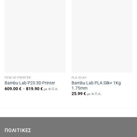
FDM 3D PRINTER
PLA SILK+
Bambu Lab PLA Silk+ 1Kg
Bambu Lab P2S 3D Printer
1.75mm
Price
609.00
€
–
819.90
€
με Φ.Π.Α.
range:
25.99
€
με Φ.Π.Α.
609.00 €
through
819.90 €
ΠΟΛΙΤΙΚΕΣ