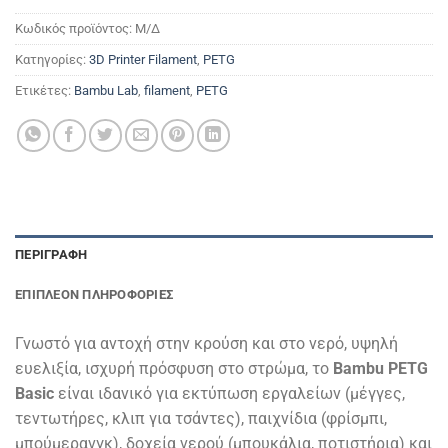
Κωδικός προϊόντος:
Μ/Δ
Κατηγορίες:
3D Printer Filament
,
PETG
Ετικέτες:
Bambu Lab
,
filament
,
PETG
ΠΕΡΙΓΡΑΦΉ
ΕΠΙΠΛΈΟΝ ΠΛΗΡΟΦΟΡΊΕΣ
Γνωστό για αντοχή στην κρούση και στο νερό, υψηλή
ευελιξία, ισχυρή πρόσφυση στο στρώμα, το
Bambu PETG
Basic
είναι ιδανικό για εκτύπωση εργαλείων (μέγγες,
τεντωτήρες, κλιπ για τσάντες), παιχνίδια (φρίσμπι,
μπούμερανγκ), δοχεία νερού (μπουκάλια, ποτιστήρια) και