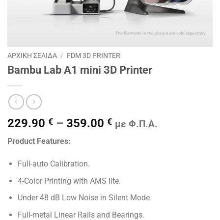
ΑΡΧΙΚΉ ΣΕΛΊΔΑ
/
FDM 3D PRINTER
Bambu Lab A1 mini 3D Printer
Price
229.90
€
–
359.00
€
με Φ.Π.Α.
range:
Product Features:
229.90 €
through
Full-auto Calibration.
359.00 €
4-Color Printing with AMS lite.
Under 48 dB Low Noise in Silent Mode.
Full-metal Linear Rails and Bearings.