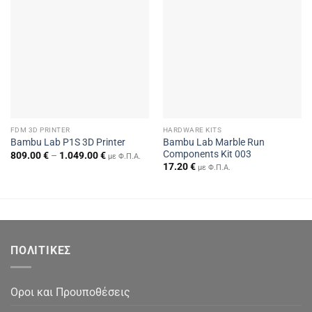
FDM 3D PRINTER
HARDWARE KITS
Bambu Lab Marble Run
Bambu Lab P1S 3D Printer
Components Kit 003
Price
809.00
€
–
1.049.00
€
με Φ.Π.Α.
range:
17.20
€
με Φ.Π.Α.
809.00 €
through
1.049.00 €
ΠΟΛΙΤΙΚΕΣ
Οροι και Προυποθέσεις