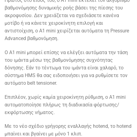
Πρώτος στο είδος του, ο A1 mini εκτελεί τον αλγόριθμο
βαθμονόμησης δυναμικής ροής βάσει της πίεσης του
ακροφυσίου. Δεν χρειάζεται να σχεδιάσετε κανένα
μοτίβο ή να κάνετε χειροκίνητη επιλογή και
αντιστοίχιση, ο A1 mini χειρίζεται αυτόματα τη Pressure
Advanced βαθμονόμηση.
Ο A1 mini μπορεί επίσης να ελέγξει αυτόματα την τάση
του ιμάντα μέσω της βαθμονόμησης συχνότητας
δόνησης. Εάν το τέντωμα του ιμάντα είναι χαλαρό, το
σύστημα HMS θα σας ειδοποιήσει για να ρυθμίσετε τον
αυτόματο belt tensioner.
Επιπλέον, χωρίς καμία χειροκίνητη ρύθμιση, ο A1 mini
αυτοματοποίησε πλήρως τη διαδικασία φόρτωσης/
εκφόρτωσης νήματος.
Με το νέο σχέδιο γρήγορης εναλλαγής hotend, το hotend
μπαίνει και βγαίνει με μόνο 1 κλιπ.