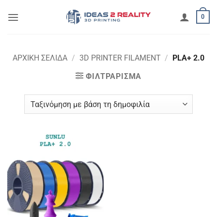
Μετάβαση
0
στο
περιεχόμενο
ΑΡΧΙΚΉ ΣΕΛΊΔΑ
/
3D PRINTER FILAMENT
/
PLA+ 2.0
ΦΙΛΤΡΆΡΙΣΜΑ