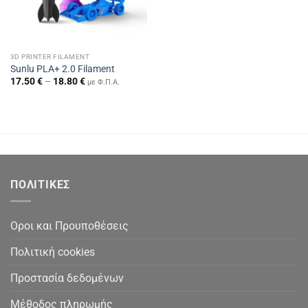
3D PRINTER FILAMENT
Sunlu PLA+ 2.0 Filament
Price
17.50
€
–
18.80
€
με Φ.Π.Α.
range:
17.50 €
through
18.80 €
ΠΟΛΙΤΙΚΕΣ
Οροι και Προυποθέσεις
Πολιτική cookies
Προστασία δεδομένων
Μέθοδος πληρωμής