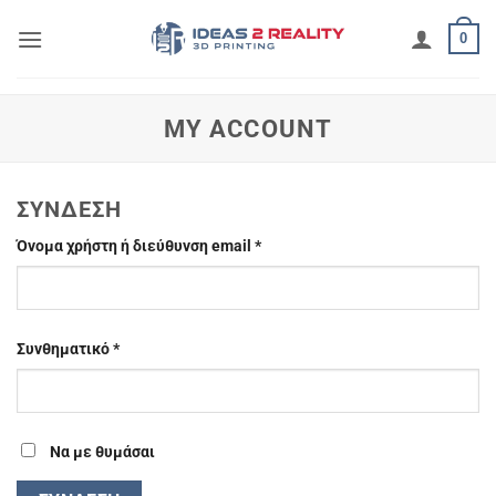
Μετάβαση
0
στο
περιεχόμενο
MY ACCOUNT
ΣΎΝΔΕΣΗ
Απαιτείται
Όνομα χρήστη ή διεύθυνση email
*
Απαιτείται
Συνθηματικό
*
Να με θυμάσαι