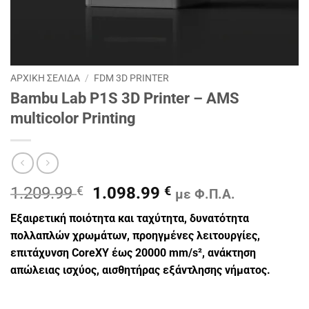
ΑΡΧΙΚΉ ΣΕΛΊΔΑ
/
FDM 3D PRINTER
Bambu Lab P1S 3D Printer – AMS
multicolor Printing
Original
Η
1.209.99
€
1.098.99
€
με Φ.Π.Α.
price
τρέχουσα
Εξαιρετική ποιότητα και ταχύτητα, δυνατότητα
was:
τιμή
πολλαπλών χρωμάτων, προηγμένες λειτουργίες,
1.209.99 €.
είναι:
επιτάχυνση CoreXY έως 20000 mm/s², ανάκτηση
1.098.99 €.
απώλειας ισχύος, αισθητήρας εξάντλησης νήματος.