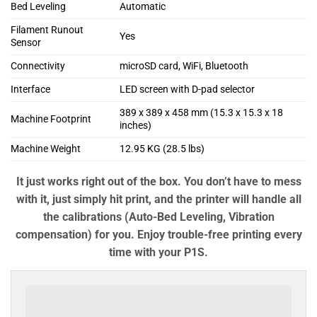
Bed Leveling
Automatic
Filament Runout
Yes
Sensor
Connectivity
microSD card, WiFi, Bluetooth
Interface
LED screen with D-pad selector
389 x 389 x 458 mm (15.3 x 15.3 x 18
Machine Footprint
inches)
Machine Weight
12.95 KG (28.5 lbs)
It just works right out of the box. You don’t have to mess
with it, just simply hit print, and the printer will handle all
the calibrations (Auto-Bed Leveling, Vibration
compensation) for you. Enjoy trouble-free printing every
time with your P1S.