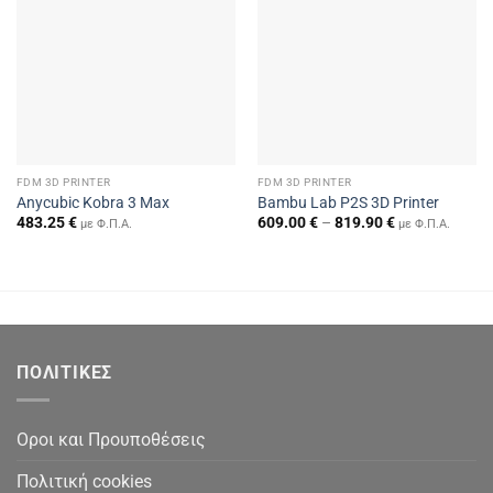
FDM 3D PRINTER
FDM 3D PRINTER
Anycubic Kobra 3 Max
Bambu Lab P2S 3D Printer
Price
483.25
€
609.00
€
–
819.90
€
με Φ.Π.Α.
με Φ.Π.Α.
range:
609.00 €
through
819.90 €
ΠΟΛΙΤΙΚΕΣ
Οροι και Προυποθέσεις
Πολιτική cookies