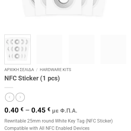
ΑΡΧΙΚΉ ΣΕΛΊΔΑ
/
HARDWARE KITS
NFC Sticker (1 pcs)
Price
0.40
€
–
0.45
€
με Φ.Π.Α.
range:
Rewritable 25mm round White Key Tag (NFC Sticker)
0.40 €
Compatible with All NFC Enabled Devices
through