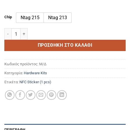
0.45 €
Chip
Ntag 215
Ntag 213
NFC Sticker (1 pcs) ποσότητα
ΠΡΟΣΘΉΚΗ ΣΤΟ ΚΑΛΆΘΙ
Κωδικός προϊόντος:
Μ/Δ
Κατηγορία:
Hardware Kits
Ετικέτα:
NFC Sticker (1 pcs)
ΠΕΡΙΓΡΑΦΉ