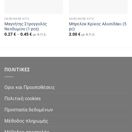
HARDWARE KITS
HARDWARE KITS
Μαγνήτης Στρογγυλός
Μπρελόκ Κρίκος Αλυσιδάκι (5
Νεοδυμίου (1 pcs)
pc)
Price
0.27
€
–
0.45
€
2.00
€
με Φ.Π.Α.
με Φ.Π.Α.
range:
0.27 €
through
0.45 €
ΠΟΛΙΤΙΚΕΣ
Οροι και Προυποθέσεις
Πολιτική cookies
Προστασία δεδομένων
Μέθοδος πληρωμής