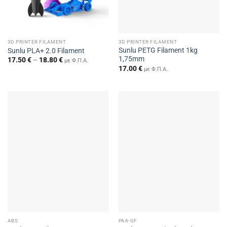
3D PRINTER FILAMENT
3D PRINTER FILAMENT
Sunlu PETG Filament 1kg
Sunlu PLA+ 2.0 Filament
1,75mm
Price
17.50
€
–
18.80
€
με Φ.Π.Α.
range:
17.00
€
με Φ.Π.Α.
17.50 €
through
18.80 €
ABS
PA6-GF