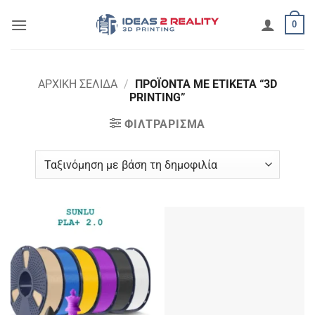
Μετάβαση
0
στο
περιεχόμενο
ΑΡΧΙΚΉ ΣΕΛΊΔΑ
/
ΠΡΟΪΌΝΤΑ ΜΕ ΕΤΙΚΈΤΑ “3D
PRINTING”
ΦΙΛΤΡΆΡΙΣΜΑ