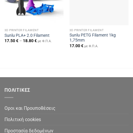
3D PRINTER FILAMENT
3D PRINTER FILAMENT
Sunlu PETG Filament 1kg
Sunlu PLA+ 2.0 Filament
1,75mm
Price
17.50
€
–
18.80
€
με Φ.Π.Α.
range:
17.00
€
με Φ.Π.Α.
17.50 €
through
18.80 €
ΠΟΛΙΤΙΚΕΣ
Οροι και Προυποθέσεις
Πολιτική cookies
Προστασία δεδομένων