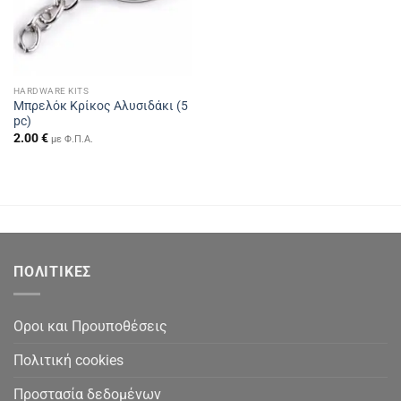
HARDWARE KITS
Μπρελόκ Κρίκος Αλυσιδάκι (5
pc)
2.00
€
με Φ.Π.Α.
ΠΟΛΙΤΙΚΕΣ
Οροι και Προυποθέσεις
Πολιτική cookies
Προστασία δεδομένων