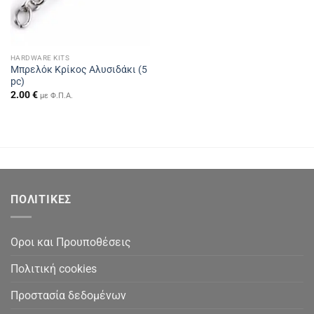
HARDWARE KITS
Μπρελόκ Κρίκος Αλυσιδάκι (5
pc)
2.00
€
με Φ.Π.Α.
ΠΟΛΙΤΙΚΕΣ
Οροι και Προυποθέσεις
Πολιτική cookies
Προστασία δεδομένων